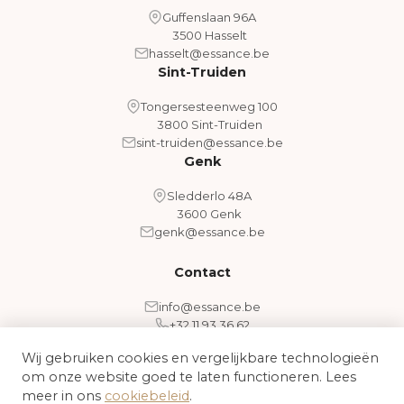
Guffenslaan 96A
3500 Hasselt
hasselt@essance.be
Sint-Truiden
Tongersesteenweg 100
3800 Sint-Truiden
sint-truiden@essance.be
Genk
Sledderlo 48A
3600 Genk
genk@essance.be
Contact
info@essance.be
+32 11 93 36 62
Wij gebruiken cookies en vergelijkbare technologieën
om onze website goed te laten functioneren. Lees
Algemene voorwaarden
Cookiebeleid
meer in ons
cookiebeleid
.