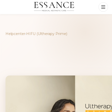
Helpcenter
›
HIFU (Ultherapy Prime)