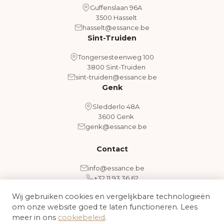
Guffenslaan 96A
3500 Hasselt
hasselt@essance.be
Sint-Truiden
Tongersesteenweg 100
3800 Sint-Truiden
sint-truiden@essance.be
Genk
Sledderlo 48A
3600 Genk
genk@essance.be
Contact
info@essance.be
+32 11 93 36 62
Wij gebruiken cookies en vergelijkbare technologieën
om onze website goed te laten functioneren. Lees
Algemene voorwaarden
Cookiebeleid
meer in ons
cookiebeleid
.