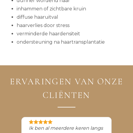
dunner wordend haar
inhammen of zichtbare kruin
diffuse haaruitval
haarverlies door stress
verminderde haardensiteit
ondersteuning na haartransplantatie
ERVARINGEN VAN ONZE
CLIËNTEN
Ik ben al meerdere keren langs
I am 