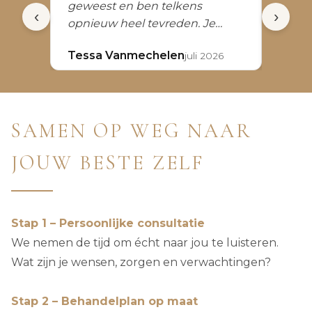
geweest en ben telkens
filler
‹
›
opnieuw heel tevreden. Je
Doc. J
wordt altijd vriendelijk
Tessa Vanmechelen
Izay 
juli 2026
ontvangen, krijgt een duidelijke
en eerlijke uitleg en de
behandelingen worden
professioneel uitgevoerd. Er is
SAMEN OP WEG NAAR
ook steeds tijd voor een fijne
babbel, waardoor je je meteen
JOUW BESTE ZELF
op je gemak voelt. Een groot
pluspunt is dat afspraken altijd
stipt verlopen, zonder lange
wachttijden. De persoonlijke
Stap 1 – Persoonlijke consultatie
aanpak, de goede service en de
We nemen de tijd om écht naar jou te luisteren.
uitstekende resultaten maken
Wat zijn je wensen, zorgen en verwachtingen?
dat ik deze esthetisch arts met
veel vertrouwen kan
Stap 2 – Behandelplan op maat
aanbevelen. Absoluut een