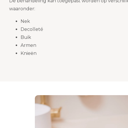
De behandeling kan toegepast worden op verschill
waaronder:
Nek
Decolleté
Buik
Armen
Knieën