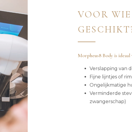
VOOR WIE
GESCHIKT
Morpheus8 Body is ideaal v
Verslapping van d
Fijne lijntjes of r
Ongelijkmatige h
Verminderde stevi
zwangerschap)