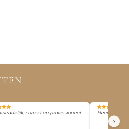
NTEN
vriendelijk, correct en professioneel.
Heel klantv
›