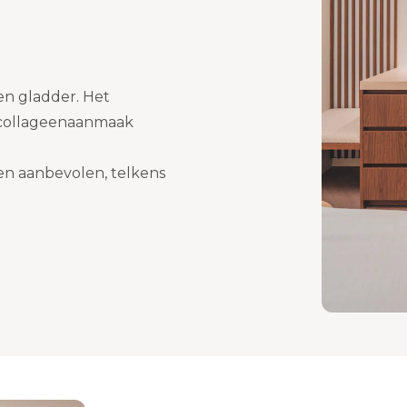
en gladder. Het
e collageenaanmaak
en aanbevolen, telkens