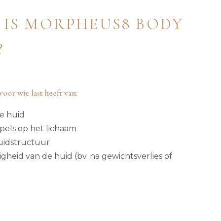
 IS MORPHEUS8 BODY
?
oor wie last heeft van:
e huid
impels op het lichaam
uidstructuur
gheid van de huid (bv. na gewichtsverlies of