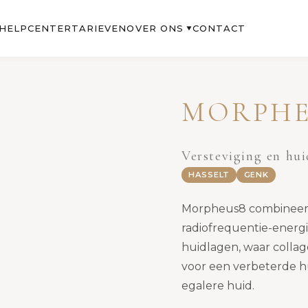
OVER ONS
HELPCENTER
TARIEVEN
CONTACT
▼
MORPHE
Versteviging en hui
HASSELT
GENK
Morpheus8 combineert
radiofrequentie-energi
huidlagen, waar collag
voor een verbeterde h
egalere huid.