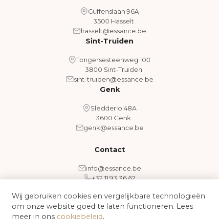
Guffenslaan 96A
3500 Hasselt
hasselt@essance.be
Sint-Truiden
Tongersesteenweg 100
3800 Sint-Truiden
sint-truiden@essance.be
Genk
Sledderlo 48A
3600 Genk
genk@essance.be
Contact
info@essance.be
+32 11 93 36 62
Wij gebruiken cookies en vergelijkbare technologieën
om onze website goed te laten functioneren. Lees
Algemene voorwaarden
Cookiebeleid
meer in ons
cookiebeleid
.