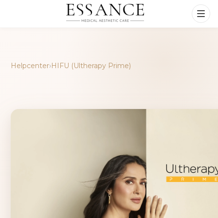
Helpcenter
›
HIFU (Ultherapy Prime)