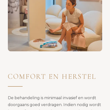
op je gemak voelt. Een groot
pluspunt is dat afspraken altijd
stipt verlopen, zonder lange
wachttijden. De persoonlijke
aanpak, de goede service en de
uitstekende resultaten maken
dat ik deze esthetisch arts met
veel vertrouwen kan
aanbevelen. Absoluut een
aanrader!
COMFORT EN HERSTEL
De behandeling is minimaal invasief en wordt
doorgaans goed verdragen. Indien nodig wordt