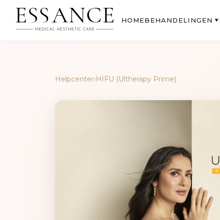
BEHANDELINGEN
HOME
▼
Helpcenter
›
HIFU (Ultherapy Prime)