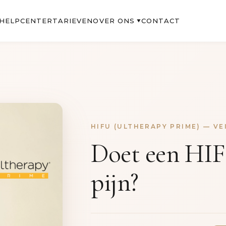
OVER ONS
HELPCENTER
TARIEVEN
CONTACT
▼
HIFU (ULTHERAPY PRIME) — V
Doet een HIF
pijn?