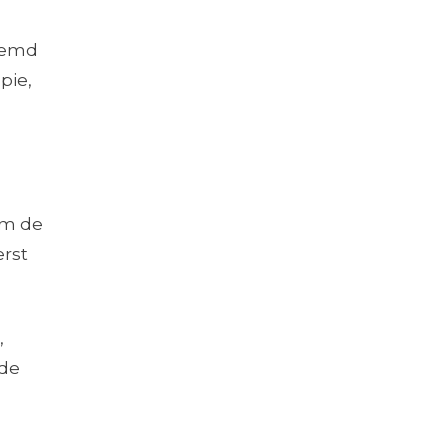
stemd
pie,
om de
erst
,
 de