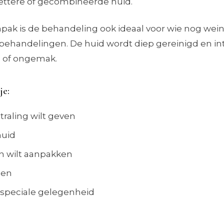
vettere of gecombineerde huid.
npak is de behandeling ook ideaal voor wie nog wein
behandelingen. De huid wordt diep gereinigd en in
d of ongemak.
je:
traling wilt geven
huid
n wilt aanpakken
den
n speciale gelegenheid