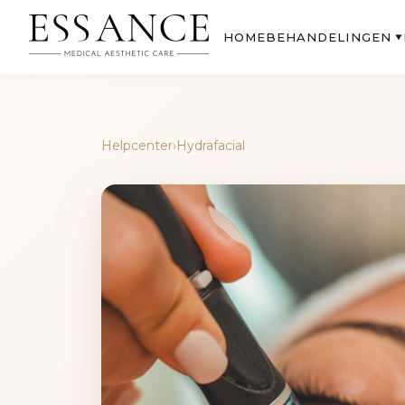
BEHANDELINGEN
HOME
▼
Helpcenter
›
Hydrafacial