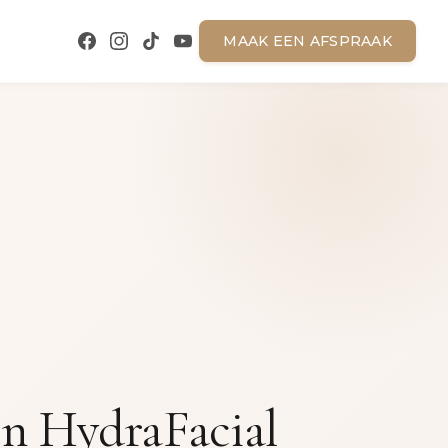
MAAK EEN AFSPRAAK
en HydraFacial