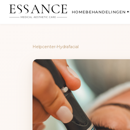
BEHANDELINGEN
HOME
▼
Helpcenter
›
Hydrafacial