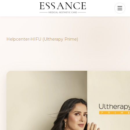
Helpcenter
›
HIFU (Ultherapy Prime)