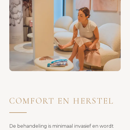
babbel, waardoor je je meteen
op je gemak voelt. Een groot
pluspunt is dat afspraken altijd
stipt verlopen, zonder lange
wachttijden. De persoonlijke
aanpak, de goede service en de
uitstekende resultaten maken
dat ik deze esthetisch arts met
veel vertrouwen kan
aanbevelen. Absoluut een
aanrader!
COMFORT EN HERSTEL
De behandeling is minimaal invasief en wordt