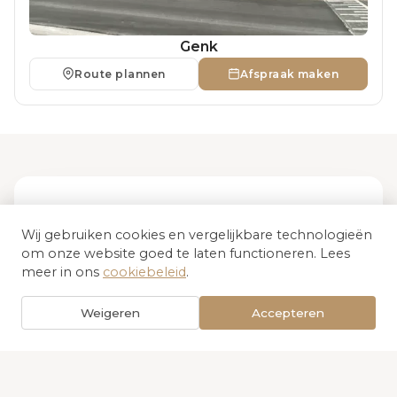
Genk
Route plannen
Afspraak maken
Contacteer ons voor
Wij gebruiken cookies en vergelijkbare technologieën
om onze website goed te laten functioneren. Lees
meer info
meer in ons
cookiebeleid
.
Weigeren
Accepteren
NAAM *