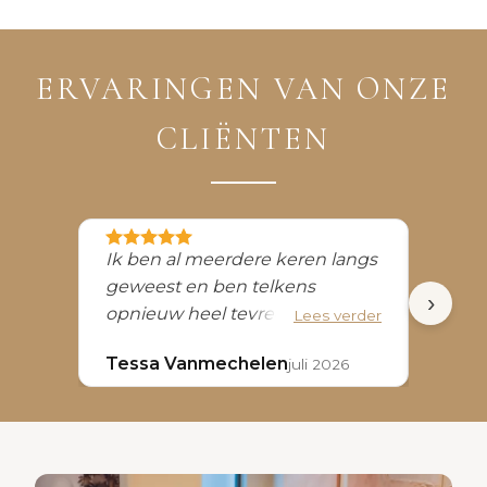
ERVARINGEN VAN ONZE
CLIËNTEN
Ik ben al meerdere keren langs
I am 
geweest en ben telkens
filler
›
opnieuw heel tevreden. Je
Doc. J
Lees verder
wordt altijd vriendelijk
Tessa Vanmechelen
Izay 
juli 2026
ontvangen, krijgt een duidelijke
en eerlijke uitleg en de
behandelingen worden
professioneel uitgevoerd. Er is
ook steeds tijd voor een fijne