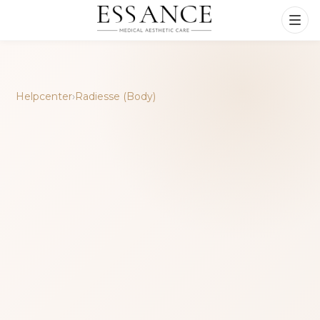
Helpcenter
›
Radiesse (Body)