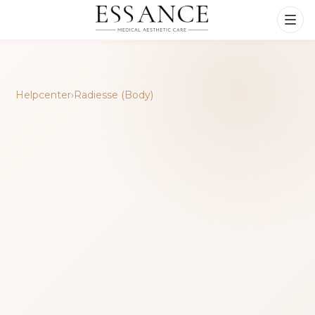
Helpcenter
›
Radiesse (Body)