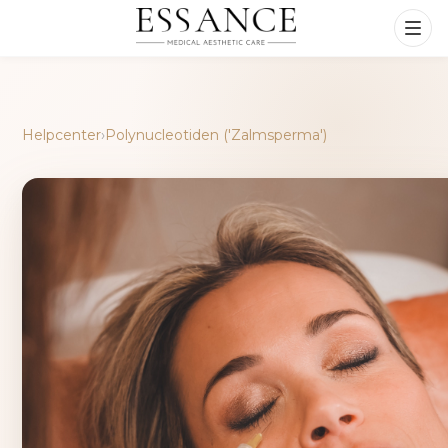
Helpcenter
›
Polynucleotiden ('Zalmsperma')