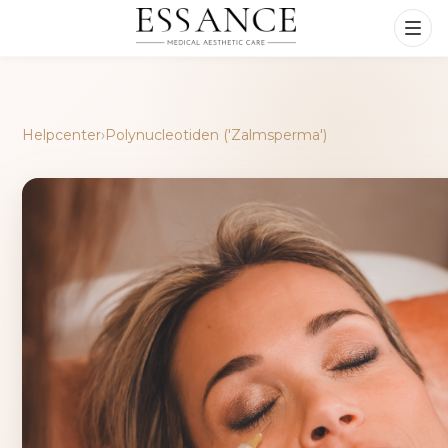
Helpcenter
›
Polynucleotiden ('Zalmsperma')