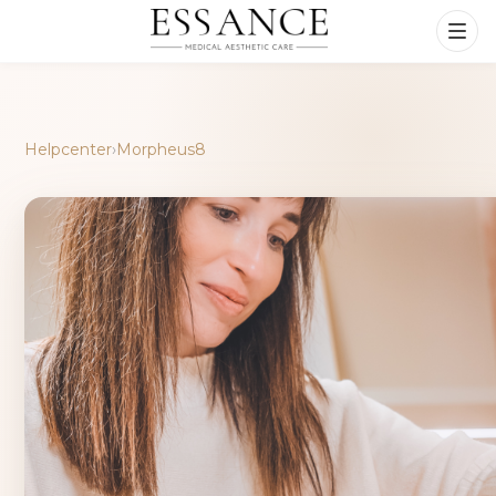
Helpcenter
›
Morpheus8