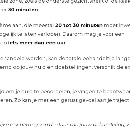
e zone, zoals de onderste gezichtshelft of de kaakl
eer
30 minuten
.
ème aan, die meestal
20 tot 30 minuten
moet inw
elijk te laten verlopen. Daarom mag je voor een
 op
iets meer dan een uur
.
handeld worden, kan de totale behandeltijd langer 
md op jouw huid en doelstellingen, verschilt de e
jd om je huid te beoordelen, je vragen te beantwo
eren. Zo kan je met een gerust gevoel aan je traject
lijke inschatting van de duur van jouw behandeling, 