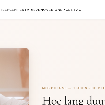
OVER ONS
HELPCENTER
TARIEVEN
CONTACT
▼
MORPHEUS8 — TIJDENS DE BE
Hoe lang duu