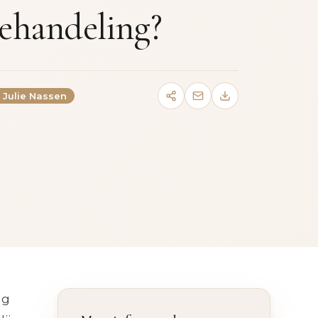
ehandeling?
. Julie Nassen
ng