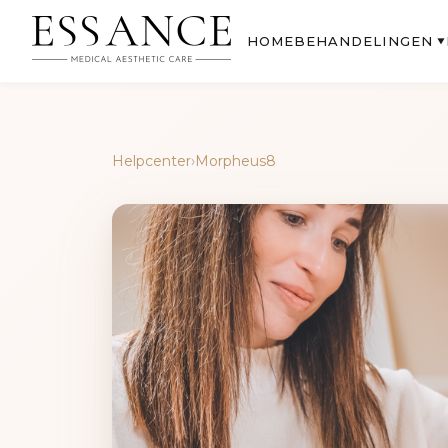
BEHANDELINGEN
HOME
▼
Helpcenter
›
Morpheus8