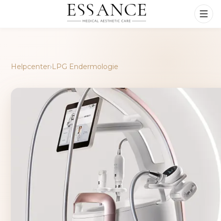
Helpcenter
›
LPG Endermologie