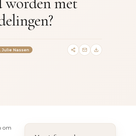
d worden met
delingen?
. Julie Nassen
n om