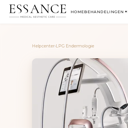
BEHANDELINGEN
HOME
▼
Helpcenter
›
LPG Endermologie