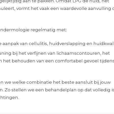
elijktijdig aan te pakken. Omdat LPG de huid, het
muleert, vormt het vaak een waardevolle aanvulling 
ndermologie regelmatig met:
aanpak van cellulitis, huidverslapping en huidkwali
uning bij het verfijnen van lichaamscontouren, het
en het behouden van een comfortabel gevoel tijden
en we welke combinatie het beste aansluit bij jouw
n. Zo stellen we een behandelplan op dat volledig i
htingen.