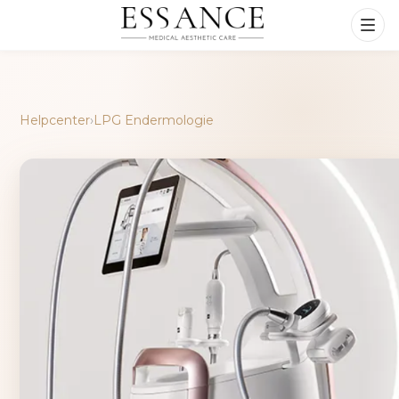
Helpcenter
›
LPG Endermologie