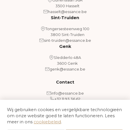
3500 Hasselt
hasselt@essance.be
Sint-Truiden
Tongersesteenweg 100
3800 Sint-Truiden
sint-truiden@essance.be
Genk
Sledderlo 48A
3600 Genk
genk@essance.be
Contact
info@essance.be
+32 11 93 36 62
Wij gebruiken cookies en vergelijkbare technologieën
om onze website goed te laten functioneren. Lees
Algemene voorwaarden
Cookiebeleid
meer in ons
cookiebeleid
.
© 2026 Essance - Medical Aesthetic Clinic. Alle rechten