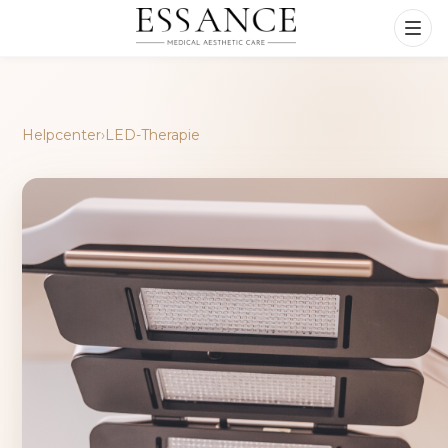
Helpcenter
›
LED-Therapie