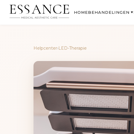
BEHANDELINGEN
HOME
▼
Helpcenter
›
LED-Therapie