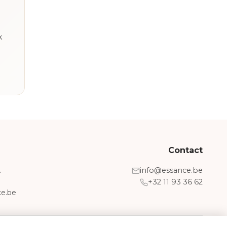
k
Contact
A
info@essance.be
+32 11 93 36 62
e.be