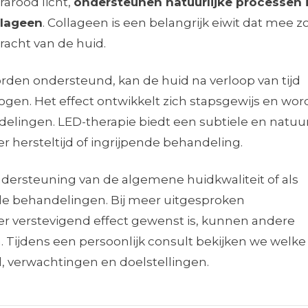
frarood licht,
ondersteunen natuurlijke processen 
llageen
. Collageen is een belangrijk eiwit dat mee z
kracht van de huid.
rden ondersteund, kan de huid na verloop van tijd
ogen. Het effect ontwikkelt zich stapsgewijs en wor
elingen. LED-therapie biedt een subtiele en natuur
r hersteltijd of ingrijpende behandeling.
ndersteuning van de algemene huidkwaliteit of als
de behandelingen. Bij meer uitgesproken
er verstevigend effect gewenst is, kunnen andere
Tijdens een persoonlijk consult bekijken we welke
d, verwachtingen en doelstellingen.