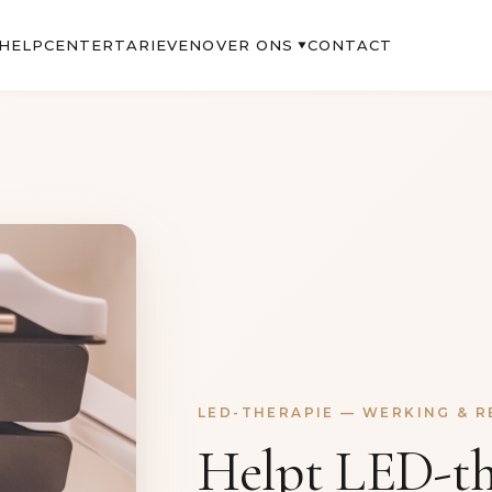
OVER ONS
HELPCENTER
TARIEVEN
CONTACT
▼
LED-THERAPIE — WERKING & 
Helpt LED-th