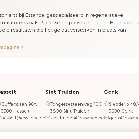
isch arts bij Essance, gespecialiseerd in regeneratieve
imulatoren zoals Radiesse en polynucleotiden. Haar aanpa
tiele resultaten die het gelaat versterken in plaats van
eampagina
asselt
Sint-Truiden
Genk
Guffenslaan 96A
Tongersesteenweg 100
Sledderlo 48
3500 Hasselt
3800 Sint-Truiden
3600 Genk
hasselt@essance.be
sint-truiden@essance.be
genk@essanc