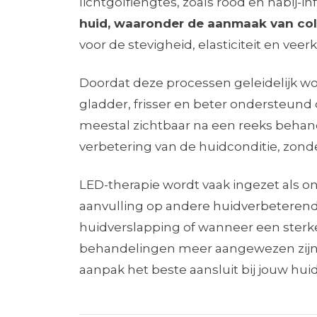
lichtgolflengtes, zoals rood en nabij-in
huid, waaronder de aanmaak van co
voor de stevigheid, elasticiteit en veer
Doordat deze processen geleidelijk wo
gladder, frisser en beter ondersteund 
meestal zichtbaar na een reeks behand
verbetering van de huidconditie, zonde
LED-therapie wordt vaak ingezet als o
aanvulling op andere huidverbeteren
huidverslapping of wanneer een sterk
behandelingen meer aangewezen zijn. 
aanpak het beste aansluit bij jouw hui