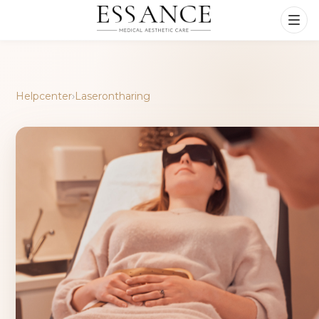
Helpcenter
›
Laserontharing