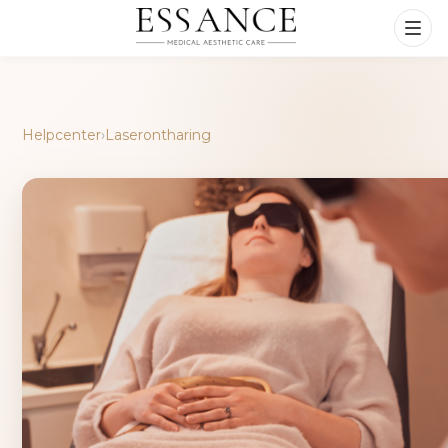
Helpcenter
›
Laserontharing