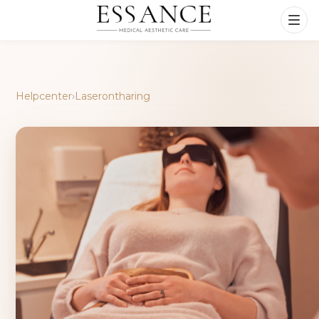
Helpcenter
›
Laserontharing