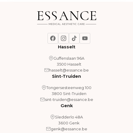
Hasselt
Guffenslaan 96A
3500 Hasselt
hasselt@essance.be
Sint-Truiden
Tongersesteenweg 100
3800 Sint-Truiden
sint-truiden@essance.be
Genk
Sledderlo 48A
3600 Genk
genk@essance.be