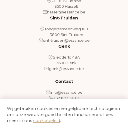
Guffenslaan 96A
3500 Hasselt
hasselt@essance.be
Sint-Truiden
Tongersesteenweg 100
3800 Sint-Truiden
sint-truiden@essance.be
Genk
Sledderlo 48A
3600 Genk
genk@essance.be
Contact
info@essance.be
+32 11 93 36 62
Wij gebruiken cookies en vergelijkbare technologieën
om onze website goed te laten functioneren. Lees
Algemene voorwaarden
Cookiebeleid
meer in ons
cookiebeleid
.