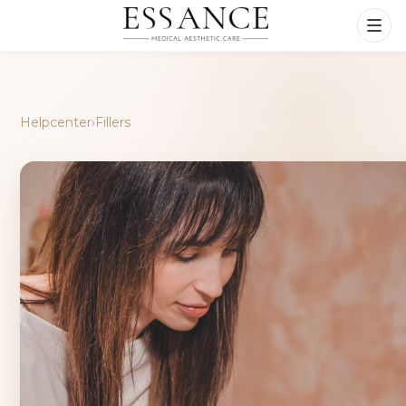
Helpcenter
›
Fillers