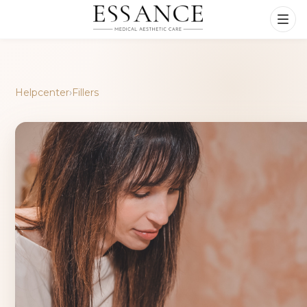
Helpcenter
›
Fillers