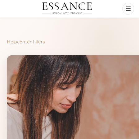
Helpcenter
›
Fillers