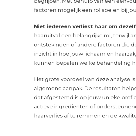
begrijpen. Met behulp van een eenvou
factoren mogelijk een rol spelen bij jo
Niet iedereen verliest haar om dezel
haaruitval een belangrijke rol, terwij
ontstekingen of andere factoren die d
inzicht in hoe jouw lichaam en haarza
kunnen bepalen welke behandeling het 
Het grote voordeel van deze analyse i
algemene aanpak. De resultaten helpe
dat afgestemd is op jouw unieke prof
actieve ingrediënten of ondersteune
haarverlies af te remmen en de kwalitei