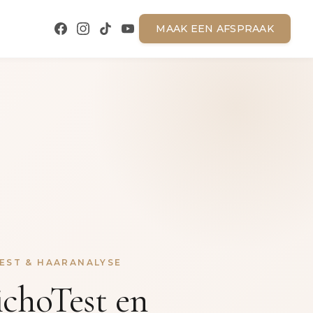
MAAK EEN AFSPRAAK
TEST & HAARANALYSE
ichoTest en