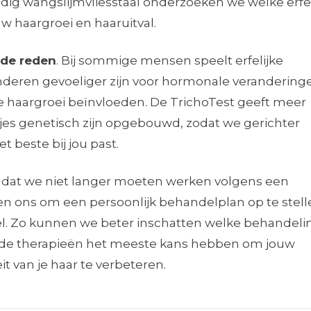
dig wangslijmvliesstaal onderzoeken we welke erfel
uw haargroei en haaruitval.
fde reden
. Bij sommige mensen speelt erfelijke
l anderen gevoeliger zijn voor hormonale verandering
e haargroei beïnvloeden. De TrichoTest geeft meer
kjes genetisch zijn opgebouwd, zodat we gerichter
beste bij jou past.
s dat we niet langer moeten werken volgens een
n ons om een persoonlijk behandelplan op te stell
iel. Zo kunnen we beter inschatten welke behandeli
nde therapieën het meeste kans hebben om jouw
t van je haar te verbeteren.