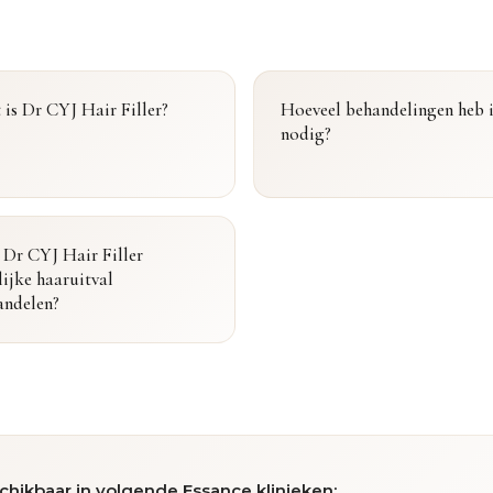
is Dr CYJ Hair Filler?
Hoeveel behandelingen heb 
nodig?
 Dr CYJ Hair Filler
lijke haaruitval
andelen?
chikbaar in volgende Essance klinieken: