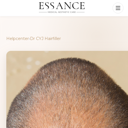
Helpcenter
›
Dr CYJ Hairfiller