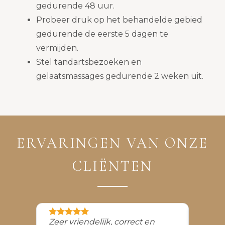
gedurende 48 uur.
Probeer druk op het behandelde gebied
gedurende de eerste 5 dagen te
vermijden.
Stel tandartsbezoeken en
gelaatsmassages gedurende 2 weken uit.
ERVARINGEN VAN ONZE
CLIËNTEN
Zeer vriendelijk, correct en
Steed