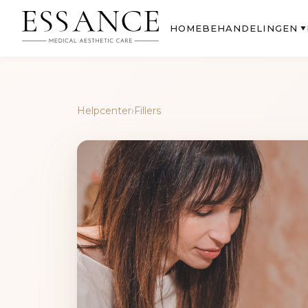
BEHANDELINGEN
HOME
▼
Helpcenter
›
Fillers