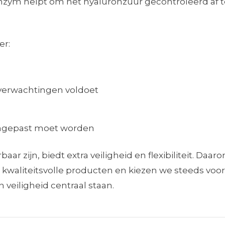
 enzym helpt om het hyaluronzuur gecontroleerd af 
er:
e verwachtingen voldoet
angepast moet worden
aar zijn, biedt extra veiligheid en flexibiliteit. Daar
 kwaliteitsvolle producten en kiezen we steeds voo
 veiligheid centraal staan.