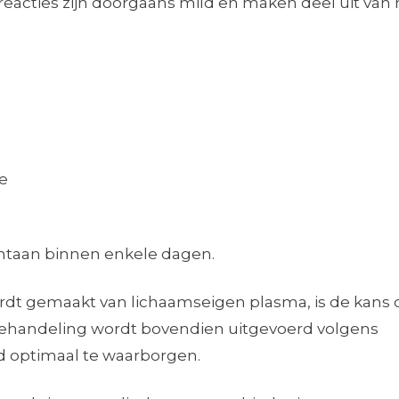
 reacties zijn doorgaans mild en maken deel uit van 
e
ntaan binnen enkele dagen.
ordt gemaakt van lichaamseigen plasma, is de kans 
 behandeling wordt bovendien uitgevoerd volgens
d optimaal te waarborgen.