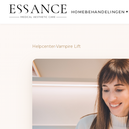
BEHANDELINGEN
HOME
▼
Helpcenter
›
Vampire Lift