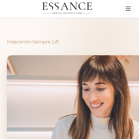
Helpcenter
›
Vampire Lift