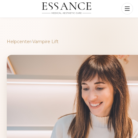
Helpcenter
›
Vampire Lift