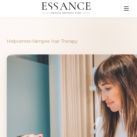
Helpcenter
›
Vampire Hair Therapy