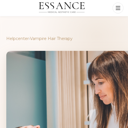
Helpcenter
›
Vampire Hair Therapy