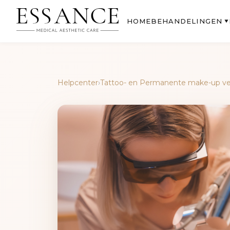
BEHANDELINGEN
HOME
▼
Helpcenter
›
Tattoo- en Permanente make-up ve