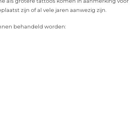
ne als grotere tattoos komen in aanmerking voor
aatst zijn of al vele jaren aanwezig zijn.
unnen behandeld worden: