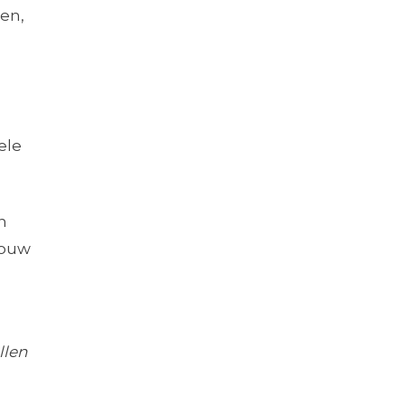
en,
ele
n
jouw
llen