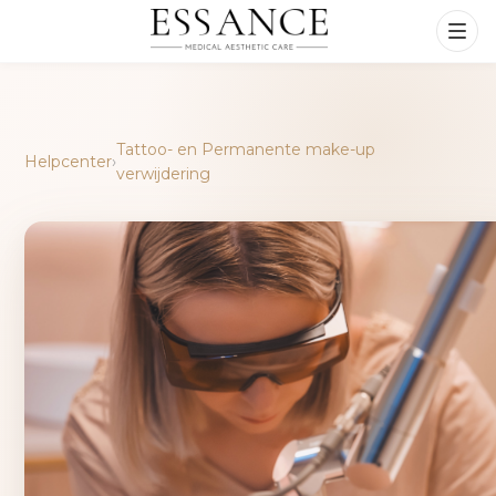
Tattoo- en Permanente make-up
Helpcenter
›
verwijdering