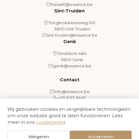
hasselt@essance.be
Sint-Truiden
Tongersesteenweg 100
3800 Sint-Truiden
sint-truiden@essance.be
Genk
Sledderlo 48A
3600 Genk
genk@essance.be
Contact
info@essance.be
+32 11 93 36 62
Wij gebruiken cookies en vergelijkbare technologieën
om onze website goed te laten functioneren. Lees
Algemene voorwaarden
Cookiebeleid
meer in ons
cookiebeleid
.
© 2026 Essance - Medical Aesthetic Clinic. Alle rechten
Weigeren
Accepteren
voorbehouden.