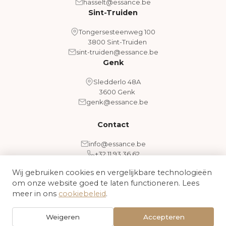
hasselt@essance.be
Sint-Truiden
Tongersesteenweg 100
3800 Sint-Truiden
sint-truiden@essance.be
Genk
Sledderlo 48A
3600 Genk
genk@essance.be
Contact
info@essance.be
+32 11 93 36 62
Wij gebruiken cookies en vergelijkbare technologieën
om onze website goed te laten functioneren. Lees
Algemene voorwaarden
Cookiebeleid
meer in ons
cookiebeleid
.
© 2026 Essance - Medical Aesthetic Clinic. Alle rechten
Weigeren
Accepteren
voorbehouden.