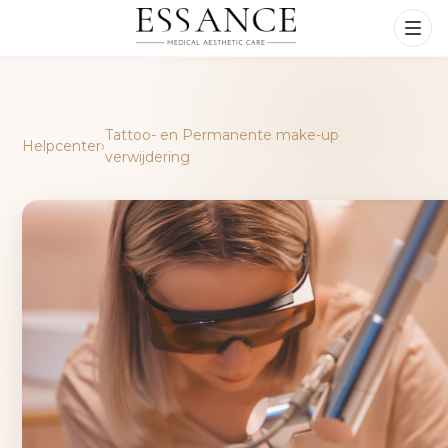
Tattoo- en Permanente make-up
Helpcenter
›
verwijdering