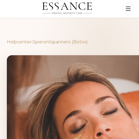
Helpcenter
›
Spierontspanners (Botox)