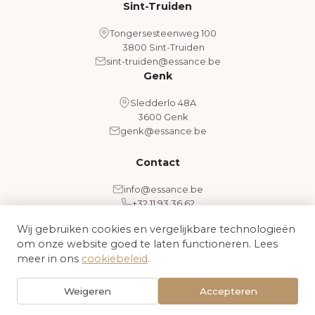
Sint-Truiden
Tongersesteenweg 100
3800 Sint-Truiden
sint-truiden@essance.be
Genk
Sledderlo 48A
3600 Genk
genk@essance.be
Contact
info@essance.be
+32 11 93 36 62
Wij gebruiken cookies en vergelijkbare technologieën
om onze website goed te laten functioneren. Lees
Algemene voorwaarden
Cookiebeleid
meer in ons
cookiebeleid
.
© 2026 Essance - Medical Aesthetic Clinic. Alle rechten
Weigeren
Accepteren
voorbehouden.