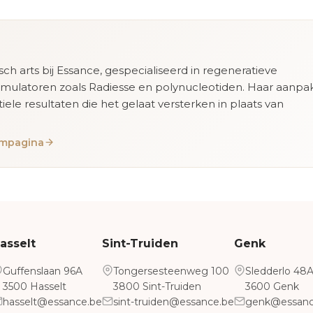
isch arts bij Essance, gespecialiseerd in regeneratieve
imulatoren zoals Radiesse en polynucleotiden. Haar aanpa
tiele resultaten die het gelaat versterken in plaats van
eampagina
asselt
Sint-Truiden
Genk
Guffenslaan 96A
Tongersesteenweg 100
Sledderlo 48
3500 Hasselt
3800 Sint-Truiden
3600 Genk
hasselt@essance.be
sint-truiden@essance.be
genk@essanc