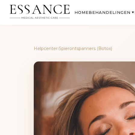
BEHANDELINGEN
HOME
▼
Helpcenter
›
Spierontspanners (Botox)