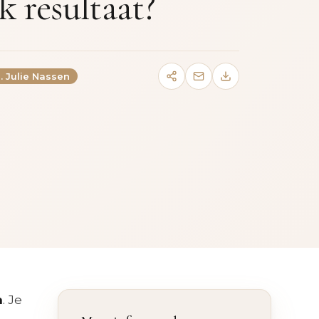
k resultaat?
. Julie Nassen
n
. Je