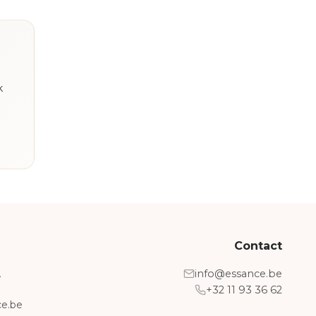
k
Contact
A
info@essance.be
+32 11 93 36 62
e.be