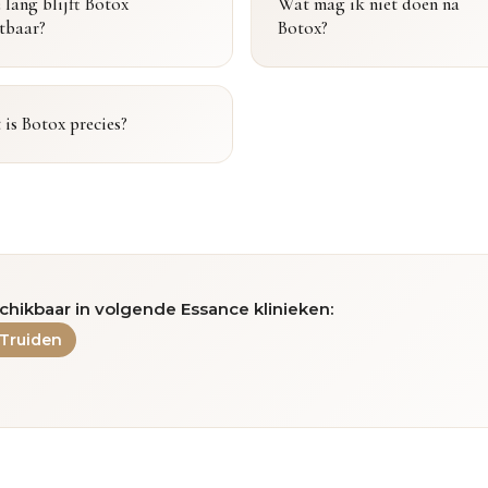
lang blijft Botox
Wat mag ik niet doen na
tbaar?
Botox?
is Botox precies?
chikbaar in volgende Essance klinieken:
-Truiden