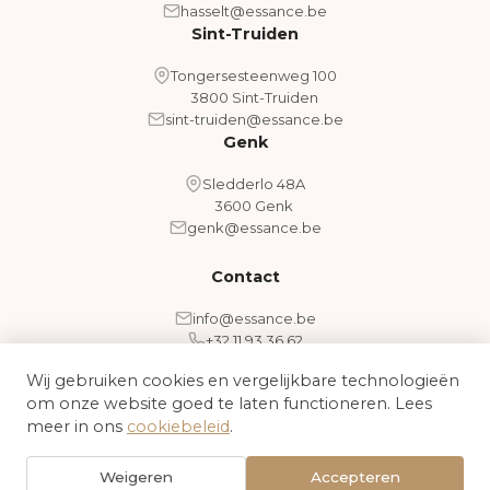
hasselt@essance.be
Sint-Truiden
Tongersesteenweg 100
3800 Sint-Truiden
sint-truiden@essance.be
Genk
Sledderlo 48A
3600 Genk
genk@essance.be
Contact
info@essance.be
+32 11 93 36 62
Wij gebruiken cookies en vergelijkbare technologieën
om onze website goed te laten functioneren. Lees
Algemene voorwaarden
Cookiebeleid
meer in ons
cookiebeleid
.
© 2026 Essance - Medical Aesthetic Clinic. Alle rechten
Weigeren
Accepteren
voorbehouden.