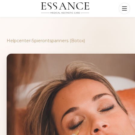
Helpcenter
›
Spierontspanners (Botox)