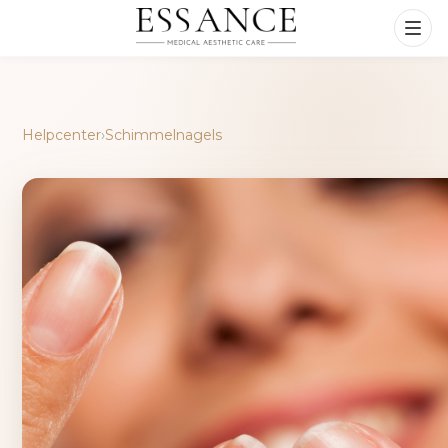
Helpcenter
›
Schimmelnagels