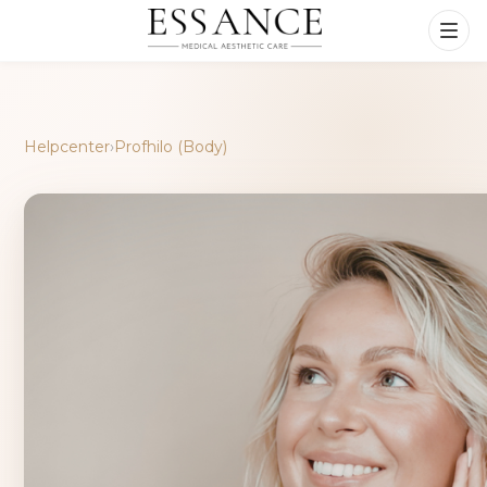
Helpcenter
›
Profhilo (Body)