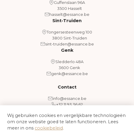
Guffenslaan 96A
3500 Hasselt
hasselt@essance.be
Sint-Truiden
Tongersesteenweg 100
3800 Sint-Truiden
sint-truiden@essance.be
Genk
Sledderlo 48A
3600 Genk
genk@essance.be
Contact
info@essance.be
+32 11 93 36 62
Wij gebruiken cookies en vergelijkbare technologieën
om onze website goed te laten functioneren. Lees
Algemene voorwaarden
Cookiebeleid
meer in ons
cookiebeleid
.