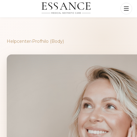
Helpcenter
›
Profhilo (Body)