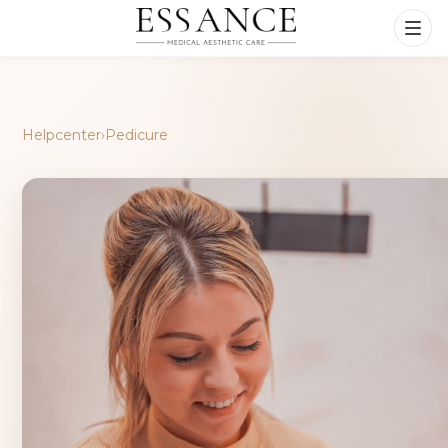
Helpcenter
›
Pedicure