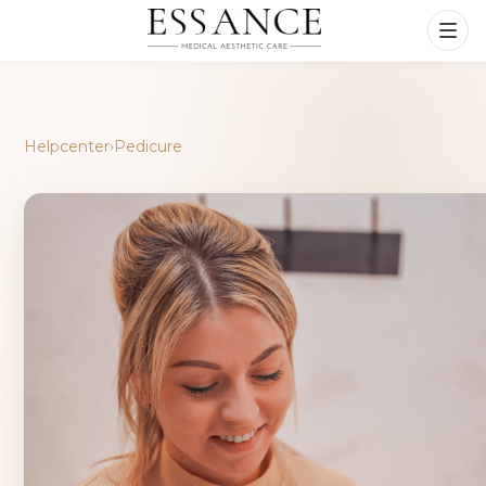
Helpcenter
›
Pedicure