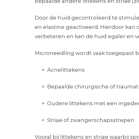
bepaalde andere littekens en striae (
Door de huid gecontroleerd te stimul
en elastine geactiveerd. Hierdoor kan d
verbeteren en kan de huid egaler en ve
Microneedling wordt vaak toegepast bi
Acnelittekens
Bepaalde chirurgische of traumati
Oudere littekens met een ingede
Striae of zwangerschapsstrepen
Vooral bij littekens en striae waarbij 