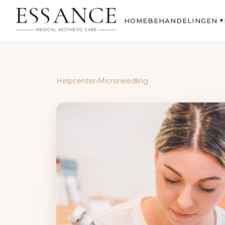
BEHANDELINGEN
HOME
▼
Helpcenter
›
Microneedling