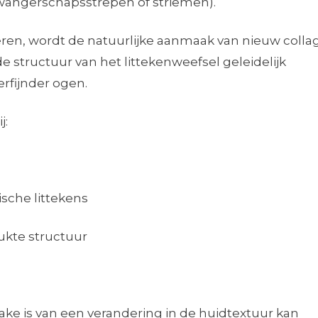
zwangerschapsstrepen of striemen).
eren, wordt de natuurlijke aanmaak van nieuw coll
e structuur van het littekenweefsel geleidelijk
rfijnder ogen.
j:
sche littekens
ukte structuur
sprake is van een verandering in de huidtextuur kan