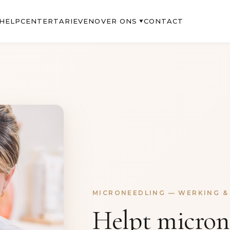
OVER ONS
HELPCENTER
TARIEVEN
CONTACT
▼
MICRONEEDLING — WERKING &
Helpt micron