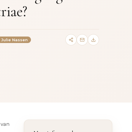
triae?
. Julie Nassen
 van