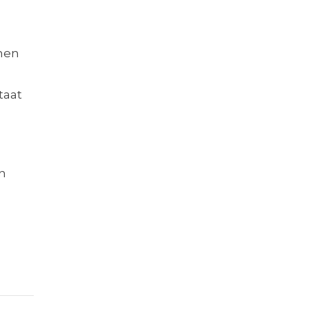
jnen
taat
en